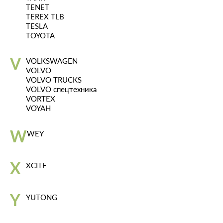
TENET
TEREX TLB
TESLA
TOYOTA
V
VOLKSWAGEN
VOLVO
VOLVO TRUCKS
VOLVO спецтехника
VORTEX
VOYAH
W
WEY
X
XCITE
Y
YUTONG