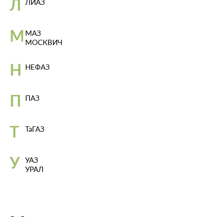
Л
ЛИАЗ
М
МАЗ
МОСКВИЧ
Н
НЕФАЗ
П
ПАЗ
Т
ТаГАЗ
У
УАЗ
УРАЛ